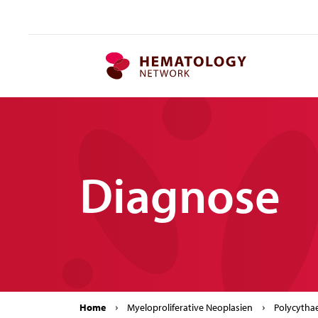
MPN.network
Diagnose
Home
Myeloproliferative Neoplasien
Polycytha