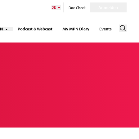
Anmelden
DE
Doc-Check:
PN
Podcast & Webcast
My MPN Diary
Events
Suche