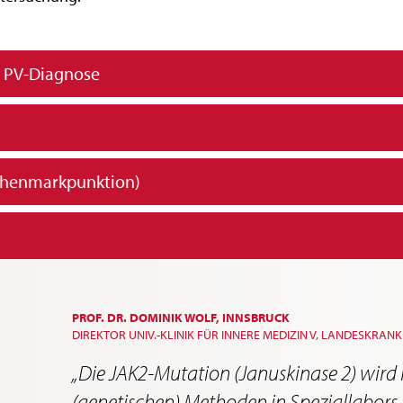
 PV-Diagnose
henmarkpunktion)
PROF. DR. DOMINIK WOLF, INNSBRUCK
DIREKTOR UNIV.-KLINIK FÜR INNERE MEDIZIN V, LANDESKRA
„Die JAK2-Mutation (Januskinase 2) wird
(genetischen) Methoden in Speziallabors