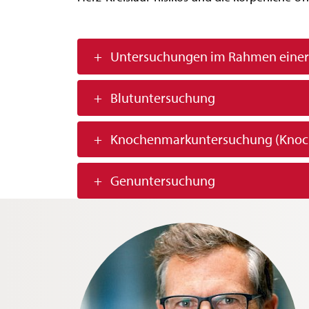
+
Untersuchungen im Rahmen einer
+
Blutuntersuchung
+
Knochenmarkuntersuchung (Knoc
+
Genuntersuchung