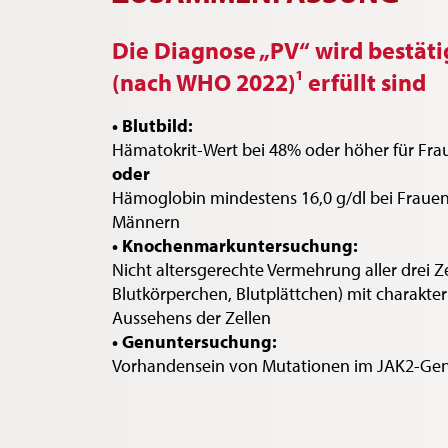
Die Diagnose „PV“ wird bestäti
(nach WHO 2022)
¹
erfüllt sind
• Blutbild:
Hämatokrit-Wert bei 48% oder höher für Fra
oder
Hämoglobin mindestens 16,0 g/dl bei Frauen
Männern
• Knochenmarkuntersuchung:
Nicht altersgerechte Vermehrung aller drei Ze
Blutkörperchen, Blutplättchen) mit charakte
Aussehens der Zellen
• Genuntersuchung:
Vorhandensein von Mutationen im JAK2-Ge