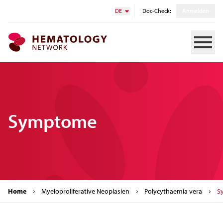
DE
Doc-Check:
Anmelden
Toggle N
MPN.network
Symptome
Home
Myeloproliferative Neoplasien
Polycythaemia vera
S