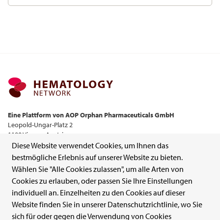
Mehr Infos
Eine Plattform von AOP Orphan Pharmaceuticals GmbH
Leopold-Ungar-Platz 2
1190 Vienna, Austria
Kontakt
Diese Website verwendet Cookies, um Ihnen das
bestmögliche Erlebnis auf unserer Website zu bieten.
Wählen Sie "Alle Cookies zulassen", um alle Arten von
+43 1 503 72 44-0
Cookies zu erlauben, oder passen Sie Ihre Einstellungen
individuell an. Einzelheiten zu den Cookies auf dieser
office@aoporphan.com
Website finden Sie in unserer Datenschutzrichtlinie, wo Sie
Meldungen von Nebenwirkungen
sich für oder gegen die Verwendung von Cookies